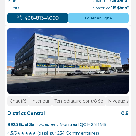
M units
à partir de
29
$/mo*
L units
à partir de
115
$/mo*
438-813-4099
Louer en ligne
Chauffé
Intérieur
Température contrôlée
Niveaux supé
District Central
0.9
8925 Boul Saint-Laurent
Montréal
QC
H2N 1M5
4.5/5
★
★
★
★
½
(basé sur 254 Commentaires)