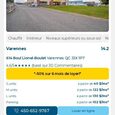
Chauffé
Intérieur
Niveaux supérieurs ou sous-sol
Nivea
Varennes
14.2
614 Boul Lionel-Boulet
Varennes
QC
J3X 1P7
4.6/5
★
★
★
★
½
(basé sur 30 Commentaires)
"-50% sur 6 mois de loyer!"
S units
à partir de
40
$/mo*
M units
à partir de
122
$/mo*
L units
à partir de
130
$/mo*
Parking
à partir de
102
$/mo*
450-652-9767
Louer en ligne