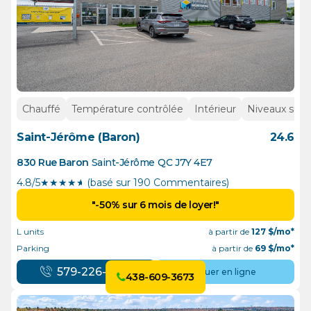
Chauffé
Température contrôlée
Intérieur
Niveaux supé
Saint-Jérôme (Baron)
24.6
830 Rue Baron
Saint-Jérôme
QC
J7Y 4E7
4.8/5
★
★
★
★
½
(basé sur 190 Commentaires)
"-50% sur 6 mois de loyer!"
L units
à partir de
127
$/mo*
Parking
à partir de
69
$/mo*
579-226-0123
Louer en ligne
438-609-3673