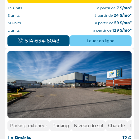
XS units
à partir de
7
$/mo*
S units
à partir de
24
$/mo*
M units
à partir de
59
$/mo*
L units
à partir de
129
$/mo*
514-634-6043
Louer en ligne
Parking extérieur
Parking
Niveau du sol
Chauffé
Inté
La Prairie
12.6