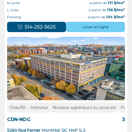
M units
à partir de
131
$/mo*
L units
à partir de
156
$/mo*
Parking
à partir de
104
$/mo*
514-252-5625
Louer en ligne
Chauffé
Intérieur
Niveaux supérieurs ou sous-sol
Parki
CDN-NDG
3
5260 Rue Ferrier
Montréal
QC
H4P 1L3