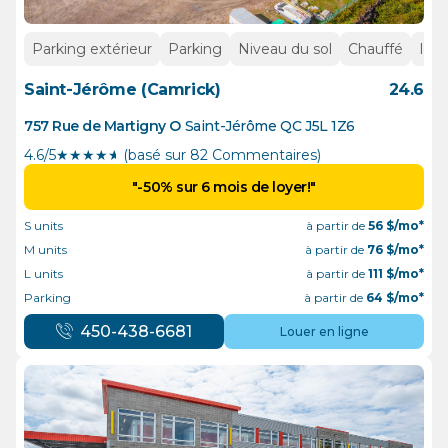
Parking extérieur
Parking
Niveau du sol
Chauffé
Inté
Saint-Jérôme (Camrick)
24.6
757 Rue de Martigny O
Saint-Jérôme
QC
J5L 1Z6
4.6/5
★
★
★
★
½
(basé sur 82 Commentaires)
"-50% sur 6 mois de loyer!"
S units
à partir de
56
$/mo*
M units
à partir de
76
$/mo*
L units
à partir de
111
$/mo*
Parking
à partir de
64
$/mo*
450-438-6681
Louer en ligne