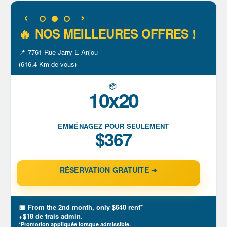
🔥
NOS MEILLEURES OFFRES !
📍
700 Rue Hodge Saint-Laurent
(609.1 Km de vous)
📦
5x10
EMMÉNAGEZ POUR SEULEMENT
$122
RÉSERVATION GRATUITE ➜
📅
From the 2nd month, only $150 rent*
+$18 de frais admin.
*Promotion appliquée lorsque admissible.