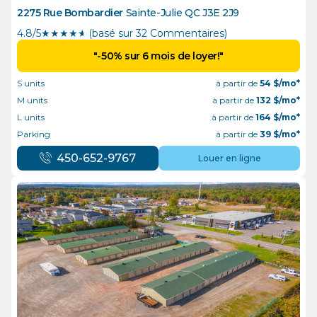
2275 Rue Bombardier
Sainte-Julie
QC
J3E 2J9
4.8/5
★
★
★
★
½
(basé sur 32 Commentaires)
"-50% sur 6 mois de loyer!"
S units
à partir de
54
$/mo*
M units
à partir de
132
$/mo*
L units
à partir de
164
$/mo*
Parking
à partir de
39
$/mo*
450-652-9767
Louer en ligne