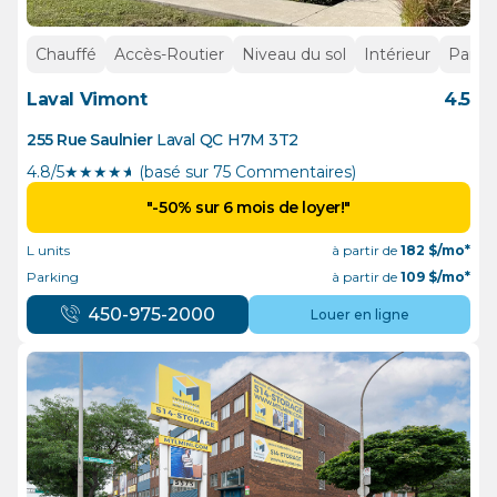
Chauffé
Accès-Routier
Niveau du sol
Intérieur
Parkin
Laval Vimont
4.5
255 Rue Saulnier
Laval
QC
H7M 3T2
4.8/5
★
★
★
★
½
(basé sur 75 Commentaires)
"-50% sur 6 mois de loyer!"
L units
à partir de
182
$/mo*
Parking
à partir de
109
$/mo*
450-975-2000
Louer en ligne