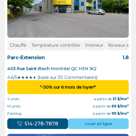
Chauffé
Température contrôlée
Intérieur
Niveaux supé
Parc-Extension
1.8
403 Rue Saint-Roch
Montréal
QC
H3N 1K2
4.6/5
★
★
★
★
½
(basé sur 30 Commentaires)
"-50% sur 6 mois de loyer!"
S units
à partir de
51
$/mo*
M units
à partir de
69
$/mo*
Parking
à partir de
99
$/mo*
514-278-7878
Louer en ligne