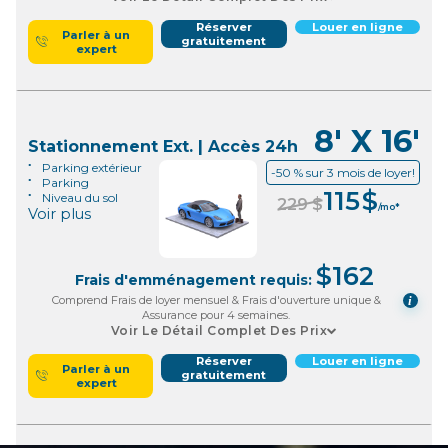
Réserver
Louer en ligne
Parler à un
gratuitement
expert
8' X 16'
Stationnement Ext. | Accès 24h
Parking extérieur
-50 % sur 3 mois de loyer!
Parking
115
$
Niveau du sol
229
$
/mo*
Voir plus
$
162
Frais d'emménagement requis:
Comprend Frais de loyer mensuel & Frais d'ouverture unique &
i
Assurance pour 4 semaines.
Voir Le Détail Complet Des Prix
Réserver
Louer en ligne
Parler à un
gratuitement
expert