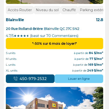
Accès-Routier
Niveau du sol
Chauffé
Parking extérieur
Blainville
12.8
20 Rue Rolland-Brière
Blainville
QC
J7C 5N2
4.7/5
★
★
★
★
½
(basé sur 70 Commentaires)
"-50% sur 6 mois de loyer!"
S units
à partir de
84
$/mo*
M units
à partir de
77
$/mo*
L units
à partir de
169
$/mo*
XL units
à partir de
249
$/mo*
450-979-2532
Louer en ligne