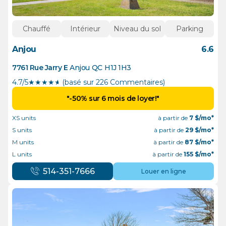
Chauffé
Intérieur
Niveau du sol
Parking
Anjou
6.6
7761 Rue Jarry E
Anjou
QC
H1J 1H3
4.7/5
★
★
★
★
½
(basé sur 226 Commentaires)
"-50% sur 6 mois de loyer!"
XS units
à partir de
7
$/mo*
S units
à partir de
29
$/mo*
M units
à partir de
87
$/mo*
L units
à partir de
155
$/mo*
514-351-7666
Louer en ligne