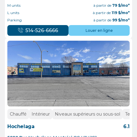
M units
à partir de
79
$/mo*
L units
à partir de
119
$/mo*
Parking
à partir de
99
$/mo*
514-526-6666
Louer en ligne
Chauffé
Intérieur
Niveaux supérieurs ou sous-sol
Tempé
Hochelaga
6.1