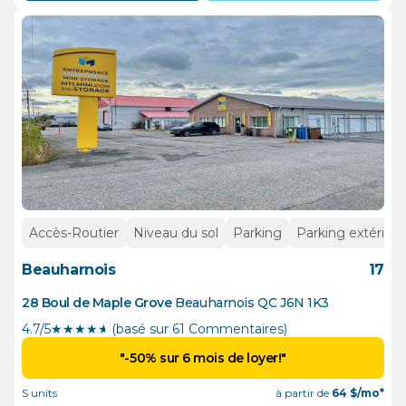
Accès-Routier
Niveau du sol
Parking
Parking extérieur
Beauharnois
17
28 Boul de Maple Grove
Beauharnois
QC
J6N 1K3
4.7/5
★
★
★
★
½
(basé sur 61 Commentaires)
"-50% sur 6 mois de loyer!"
S units
à partir de
64
$/mo*