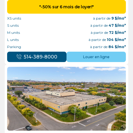
"-50% sur 6 mois de loyer!"
XS units
à partir de
9
$/mo*
S units
à partir de
47
$/mo*
M units
à partir de
72
$/mo*
L units
à partir de
104
$/mo*
Parking
à partir de
84
$/mo*
514-389-8000
Louer en ligne