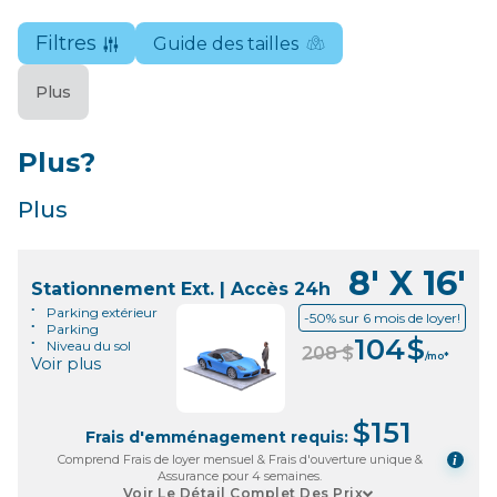
Note de 4,9 étoiles
Filtres
Guide des tailles
Plus
Plus?
Plus
8' X 16'
Stationnement Ext. | Accès 24h
Parking extérieur
-50% sur 6 mois de loyer!
Parking
104
$
Niveau du sol
208
$
/mo*
Voir plus
$
151
Frais d'emménagement requis:
Comprend Frais de loyer mensuel & Frais d'ouverture unique &
i
Assurance pour 4 semaines.
Voir Le Détail Complet Des Prix