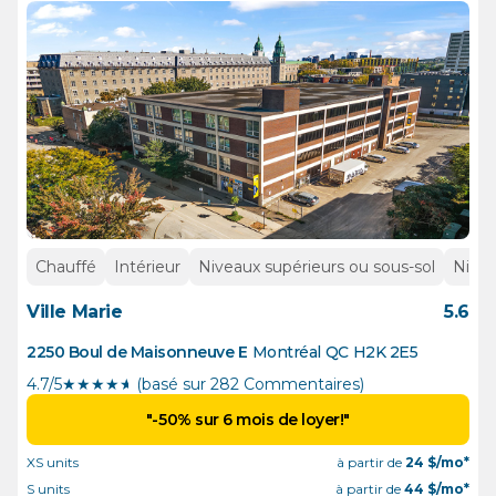
Chauffé
Intérieur
Niveaux supérieurs ou sous-sol
Nivea
Ville Marie
5.6
2250 Boul de Maisonneuve E
Montréal
QC
H2K 2E5
4.7/5
★
★
★
★
½
(basé sur 282 Commentaires)
"-50% sur 6 mois de loyer!"
XS units
à partir de
24
$/mo*
S units
à partir de
44
$/mo*