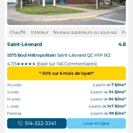
Chauffé
Intérieur
Niveaux supérieurs ou sous-sol
Parki
Saint-Léonard
4.8
5575 Boul Métropolitain
Saint-Léonard
QC
H1P 1X2
4.7/5
★
★
★
★
½
(basé sur 146 Commentaires)
"-50% sur 6 mois de loyer!"
XS units
à partir de
7
$/mo*
S units
à partir de
34
$/mo*
M units
à partir de
94
$/mo*
L units
à partir de
147
$/mo*
Parking
à partir de
99
$/mo*
514-322-3341
Louer en ligne