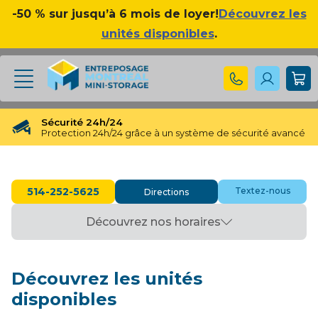
-50 % sur jusqu’à 6 mois de loyer!
Découvrez les
unités disponibles
.
Sécurité 24h/24
Protection 24h/24 grâce à un système de sécurité avancé
❮
❯
Réservation gratuite
Réservation gratuite pendant 48 heures
514-252-5625
Textez-nous
Directions
Transfert gratuit d'unité
Vous avez besoin d'une taille différente ? Pas de souci !
Découvrez nos horaires
Pas d'engagement à long terme
Pas de contrats contraignants, pas d'obligations à long
terme
Disponible jusqu'à 23h00
Découvrez les unités
Nos experts en entreposage vous aideront jusqu'à 23h00
disponibles
Apprécié par nos clients