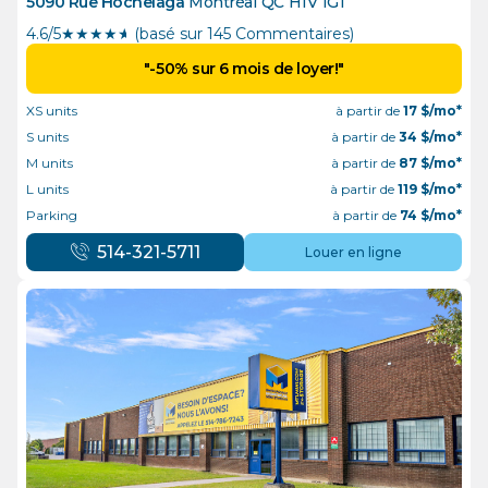
5090 Rue Hochelaga
Montréal
QC
H1V 1G1
4.6/5
★
★
★
★
½
(basé sur 145 Commentaires)
"-50% sur 6 mois de loyer!"
XS units
à partir de
17
$/mo*
S units
à partir de
34
$/mo*
M units
à partir de
87
$/mo*
L units
à partir de
119
$/mo*
Parking
à partir de
74
$/mo*
514-321-5711
Louer en ligne