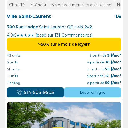
Chauffé
Intérieur
Niveaux supérieurs ou sous-sol
Nivea
Ville Saint-Laurent
1.6
700 Rue Hodge
Saint-Laurent
QC
H4N 2V2
4.9/5
★
★
★
★
½
(basé sur 131 Commentaires)
"-50% sur 6 mois de loyer!"
XS units
à partir de
9
$/mo*
S units
à partir de
36
$/mo*
M units
à partir de
75
$/mo*
L units
à partir de
131
$/mo*
Parking
à partir de
99
$/mo*
514-505-9505
Louer en ligne