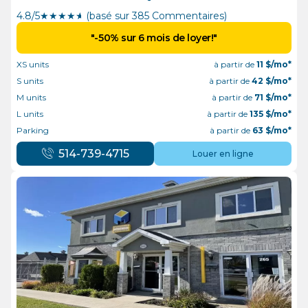
4.8/5
★
★
★
★
½
(basé sur 385 Commentaires)
"-50% sur 6 mois de loyer!"
XS units
à partir de
11
$/mo*
S units
à partir de
42
$/mo*
M units
à partir de
71
$/mo*
L units
à partir de
135
$/mo*
Parking
à partir de
63
$/mo*
514-739-4715
Louer en ligne