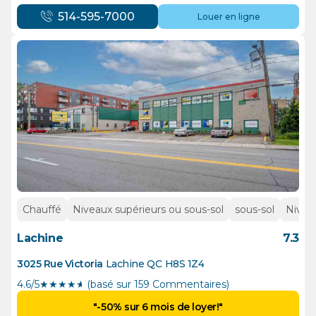
514-595-7000
Louer en ligne
Chauffé
Niveaux supérieurs ou sous-sol
sous-sol
Nivea
Lachine
7.3
3025 Rue Victoria
Lachine
QC
H8S 1Z4
4.6/5
★
★
★
★
½
(basé sur 159 Commentaires)
"-50% sur 6 mois de loyer!"