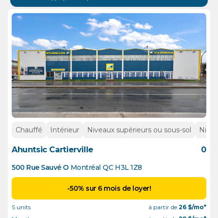
Chauffé
Intérieur
Niveaux supérieurs ou sous-sol
Nivea
Ahuntsic Cartierville
0
500 Rue Sauvé O
Montréal
QC
H3L 1Z8
-50% sur 6 mois de loyer!
S units
à partir de
26
$/mo*