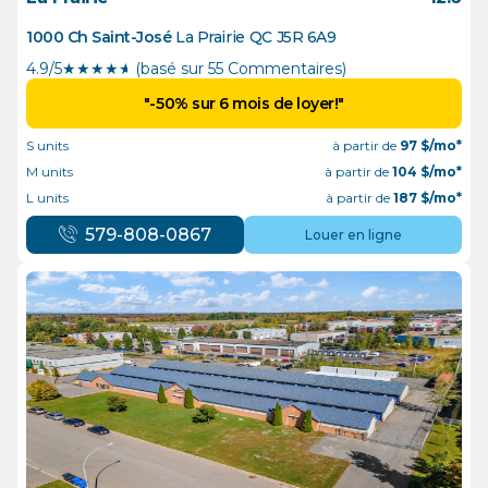
1000 Ch Saint-José
La Prairie
QC
J5R 6A9
4.9/5
★
★
★
★
½
(basé sur 55 Commentaires)
"-50% sur 6 mois de loyer!"
S units
à partir de
97
$/mo*
M units
à partir de
104
$/mo*
L units
à partir de
187
$/mo*
579-808-0867
Louer en ligne