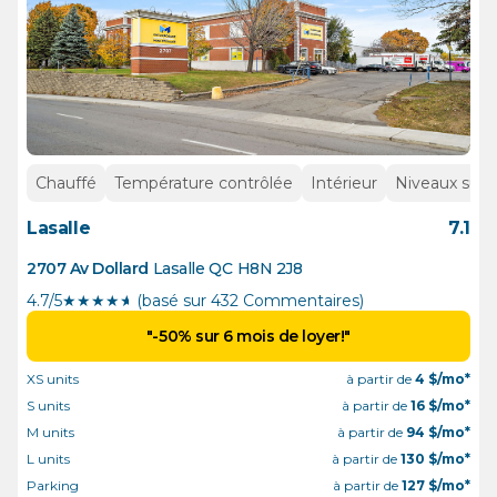
Chauffé
Température contrôlée
Intérieur
Niveaux supé
Lasalle
7.1
2707 Av Dollard
Lasalle
QC
H8N 2J8
4.7/5
★
★
★
★
½
(basé sur 432 Commentaires)
"-50% sur 6 mois de loyer!"
XS units
à partir de
4
$/mo*
S units
à partir de
16
$/mo*
M units
à partir de
94
$/mo*
L units
à partir de
130
$/mo*
Parking
à partir de
127
$/mo*