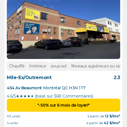
Chauffé
Intérieur
sous-sol
Niveaux supérieurs ou sous-
Mile-Ex/Outremont
2.3
454 Av Beaumont
Montréal
QC
H3N 1T7
4.6/5
★
★
★
★
½
(basé sur 368 Commentaires)
"-50% sur 6 mois de loyer!"
XS units
à partir de
12
$/mo*
S units
à partir de
42
$/mo*