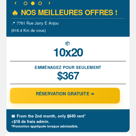
🔥
NOS MEILLEURES OFFRES !
📍
7761 Rue Jarry E Anjou
(616.4 Km de vous)
📦
10x20
EMMÉNAGEZ POUR SEULEMENT
$367
RÉSERVATION GRATUITE ➜
📅
From the 2nd month, only $640 rent*
+$18 de frais admin.
*Promotion appliquée lorsque admissible.