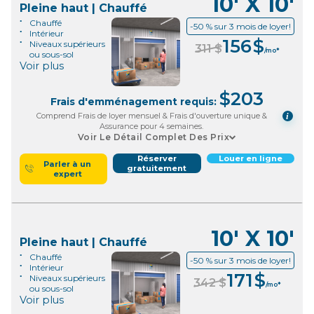
10' X 10'
Pleine haut | Chauffé
Chauffé
-50 % sur 3 mois de loyer!
Intérieur
156
$
Niveaux supérieurs
311
$
/mo*
ou sous-sol
Voir plus
$
203
Frais d'emménagement requis:
Comprend Frais de loyer mensuel & Frais d'ouverture unique &
i
Assurance pour 4 semaines.
Voir Le Détail Complet Des Prix
Réserver
Louer en ligne
Parler à un
gratuitement
expert
10' X 10'
Pleine haut | Chauffé
Chauffé
-50 % sur 3 mois de loyer!
Intérieur
171
$
Niveaux supérieurs
342
$
/mo*
ou sous-sol
Voir plus