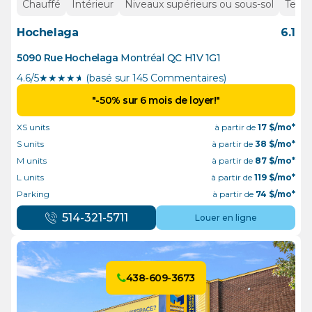
Chauffé
Intérieur
Niveaux supérieurs ou sous-sol
Tempé
Hochelaga
6.1
5090 Rue Hochelaga
Montréal
QC
H1V 1G1
4.6/5
★
★
★
★
½
(basé sur 145 Commentaires)
"-50% sur 6 mois de loyer!"
XS units
à partir de
17
$/mo*
S units
à partir de
38
$/mo*
M units
à partir de
87
$/mo*
L units
à partir de
119
$/mo*
Parking
à partir de
74
$/mo*
514-321-5711
Louer en ligne
438-609-3673