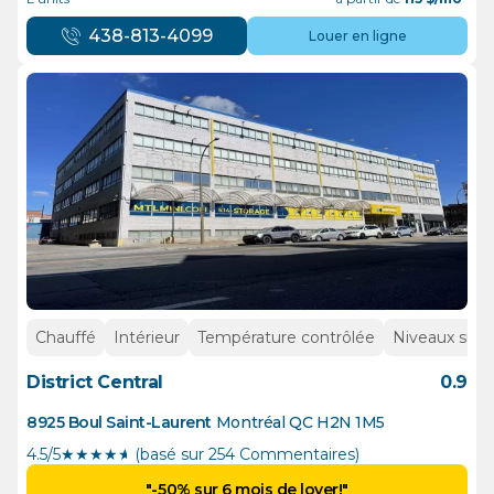
438-813-4099
Louer en ligne
Chauffé
Intérieur
Température contrôlée
Niveaux supé
District Central
0.9
8925 Boul Saint-Laurent
Montréal
QC
H2N 1M5
4.5/5
★
★
★
★
½
(basé sur 254 Commentaires)
"-50% sur 6 mois de loyer!"