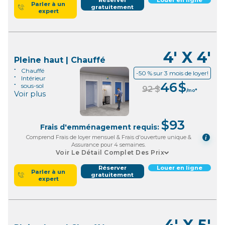
Parler à un
gratuitement
expert
4' X 4'
Pleine haut | Chauffé
Chauffé
-50 % sur 3 mois de loyer!
Intérieur
46
$
sous-sol
92
$
/mo*
Voir plus
$
93
Frais d'emménagement requis:
Comprend Frais de loyer mensuel & Frais d'ouverture unique &
i
Assurance pour 4 semaines.
Voir Le Détail Complet Des Prix
Réserver
Louer en ligne
Parler à un
gratuitement
expert