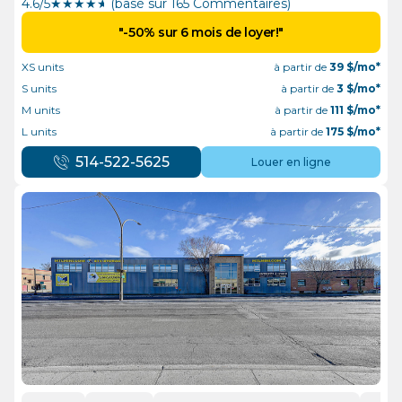
4.6/5
★
★
★
★
½
(basé sur 165 Commentaires)
"-50% sur 6 mois de loyer!"
XS units
à partir de
39
$/mo*
S units
à partir de
3
$/mo*
M units
à partir de
111
$/mo*
L units
à partir de
175
$/mo*
514-522-5625
Louer en ligne