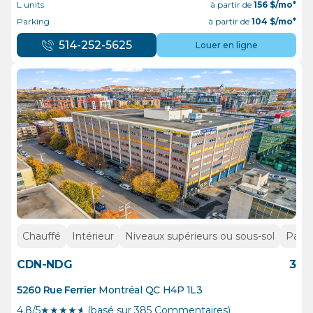
L units
à partir de
156
$/mo*
Parking
à partir de
104
$/mo*
514-252-5625
Louer en ligne
Chauffé
Intérieur
Niveaux supérieurs ou sous-sol
Parki
CDN-NDG
3
5260 Rue Ferrier
Montréal
QC
H4P 1L3
4.8/5
★
★
★
★
½
(basé sur 385 Commentaires)