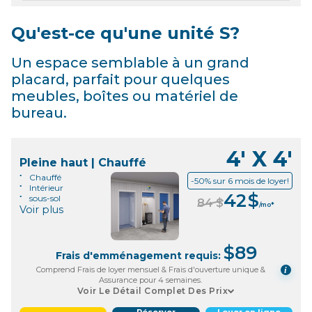
Qu'est-ce qu'une unité S?
Un espace semblable à un grand
placard, parfait pour quelques
meubles, boîtes ou matériel de
bureau.
4' X 4'
Pleine haut | Chauffé
Chauffé
-50% sur 6 mois de loyer!
Intérieur
42
$
sous-sol
84
$
/mo*
Voir plus
$
89
Frais d'emménagement requis:
Comprend Frais de loyer mensuel & Frais d'ouverture unique &
i
Assurance pour 4 semaines.
Voir Le Détail Complet Des Prix
Réserver
Louer en ligne