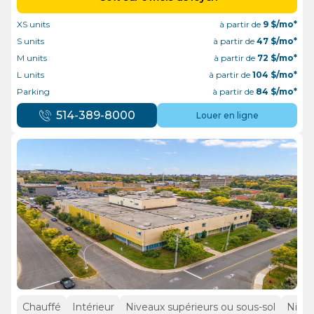
XS units
à partir de
9
$/mo*
S units
à partir de
47
$/mo*
M units
à partir de
72
$/mo*
L units
à partir de
104
$/mo*
Parking
à partir de
84
$/mo*
514-389-8000
Louer en ligne
Chauffé
Intérieur
Niveaux supérieurs ou sous-sol
Nivea