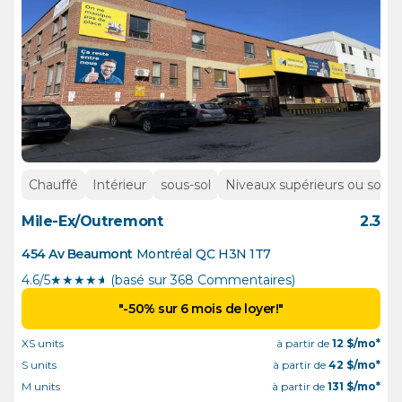
Chauffé
Intérieur
sous-sol
Niveaux supérieurs ou sous-
Mile-Ex/Outremont
2.3
454 Av Beaumont
Montréal
QC
H3N 1T7
4.6/5
★
★
★
★
½
(basé sur 368 Commentaires)
"-50% sur 6 mois de loyer!"
XS units
à partir de
12
$/mo*
S units
à partir de
42
$/mo*
M units
à partir de
131
$/mo*