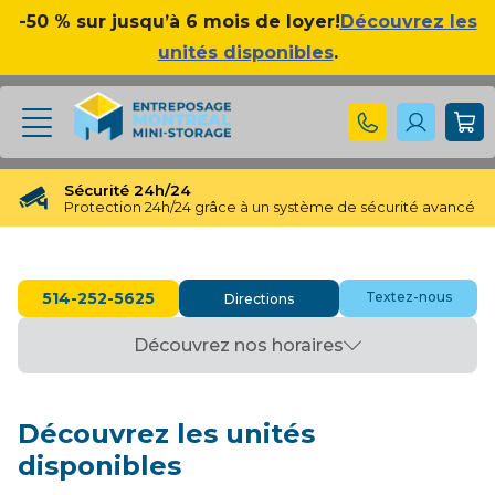
-50 % sur jusqu’à 6 mois de loyer!
Découvrez les
unités disponibles
.
Sécurité 24h/24
Protection 24h/24 grâce à un système de sécurité avancé
❮
❯
Réservation gratuite
Réservation gratuite pendant 48 heures
514-252-5625
Textez-nous
Directions
Transfert gratuit d'unité
Vous avez besoin d'une taille différente ? Pas de souci !
Découvrez nos horaires
Pas d'engagement à long terme
Pas de contrats contraignants, pas d'obligations à long
terme
Disponible jusqu'à 23h00
Découvrez les unités
Nos experts en entreposage vous aideront jusqu'à 23h00
disponibles
Apprécié par nos clients