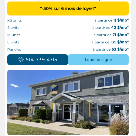
"-50% sur 6 mois de loyer!"
XS units
à partir de
11
$/mo*
S units
à partir de
42
$/mo*
M units
à partir de
71
$/mo*
L units
à partir de
135
$/mo*
Parking
à partir de
63
$/mo*
514-739-4715
Louer en ligne