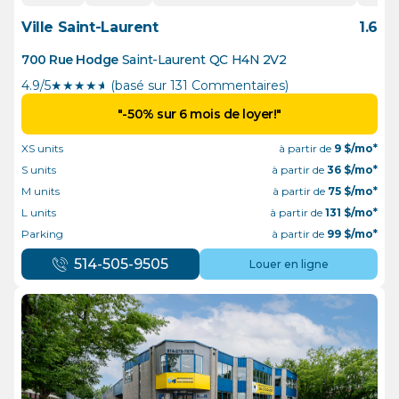
Ville Saint-Laurent
1.6
700 Rue Hodge
Saint-Laurent
QC
H4N 2V2
4.9/5
★
★
★
★
½
(basé sur 131 Commentaires)
"-50% sur 6 mois de loyer!"
XS units
à partir de
9
$/mo*
S units
à partir de
36
$/mo*
M units
à partir de
75
$/mo*
L units
à partir de
131
$/mo*
Parking
à partir de
99
$/mo*
514-505-9505
Louer en ligne