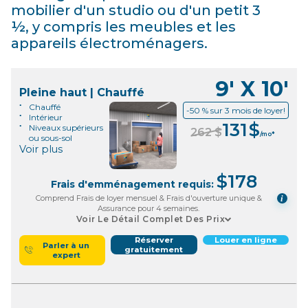
mobilier d'un studio ou d'un petit 3
½, y compris les meubles et les
appareils électroménagers.
9' X 10'
Pleine haut | Chauffé
Chauffé
-50 % sur 3 mois de loyer!
Intérieur
131
$
Niveaux supérieurs
262
$
/mo*
ou sous-sol
Voir plus
$
178
Frais d'emménagement requis:
Comprend Frais de loyer mensuel & Frais d'ouverture unique &
i
Assurance pour 4 semaines.
Voir Le Détail Complet Des Prix
Réserver
Louer en ligne
Parler à un
gratuitement
expert