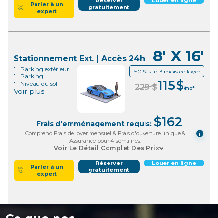
Réserver
Louer en ligne
Parler à un
gratuitement
expert
8' X 16'
Stationnement Ext. | Accès 24h
Parking extérieur
-50 % sur 3 mois de loyer!
Parking
115
$
Niveau du sol
229
$
/mo*
Voir plus
$
162
Frais d'emménagement requis:
Comprend Frais de loyer mensuel & Frais d'ouverture unique &
i
Assurance pour 4 semaines.
Voir Le Détail Complet Des Prix
Réserver
Louer en ligne
Parler à un
gratuitement
expert