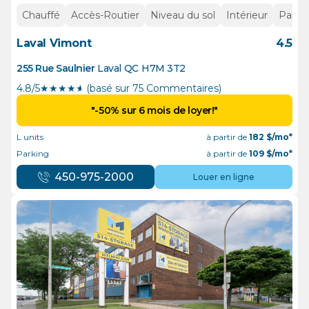
Chauffé
Accès-Routier
Niveau du sol
Intérieur
Parkin
Laval Vimont
4.5
255 Rue Saulnier
Laval
QC
H7M 3T2
4.8/5
★
★
★
★
½
(basé sur 75 Commentaires)
"-50% sur 6 mois de loyer!"
L units
à partir de
182
$/mo*
Parking
à partir de
109
$/mo*
450-975-2000
Louer en ligne