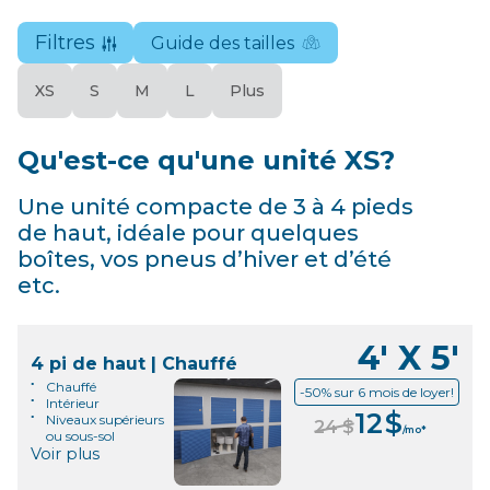
Note de 4,9 étoiles
Filtres
Guide des tailles
XS
S
M
L
Plus
Qu'est-ce qu'une unité XS?
Une unité compacte de 3 à 4 pieds
de haut, idéale pour quelques
boîtes, vos pneus d’hiver et d’été
etc.
4' X 5'
4 pi de haut | Chauffé
Chauffé
-50% sur 6 mois de loyer!
Intérieur
12
$
Niveaux supérieurs
24
$
/mo*
ou sous-sol
Voir plus