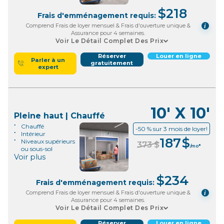
$
218
Frais d'emménagement requis:
Comprend Frais de loyer mensuel & Frais d'ouverture unique &
i
Assurance pour 4 semaines.
Voir Le Détail Complet Des Prix
Réserver
Louer en ligne
Parler à un
gratuitement
expert
10' X 10'
Pleine haut | Chauffé
Chauffé
-50 % sur 3 mois de loyer!
Intérieur
187
$
Niveaux supérieurs
373
$
/mo*
ou sous-sol
Voir plus
$
234
Frais d'emménagement requis:
Comprend Frais de loyer mensuel & Frais d'ouverture unique &
i
Assurance pour 4 semaines.
Voir Le Détail Complet Des Prix
Réserver
Louer en ligne