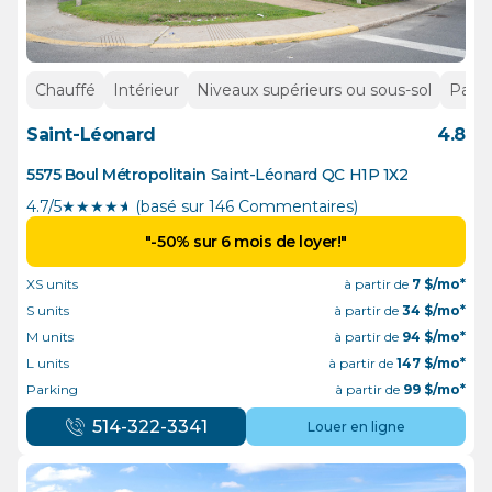
Chauffé
Intérieur
Niveaux supérieurs ou sous-sol
Parki
Saint-Léonard
4.8
5575 Boul Métropolitain
Saint-Léonard
QC
H1P 1X2
4.7/5
★
★
★
★
½
(basé sur 146 Commentaires)
"-50% sur 6 mois de loyer!"
XS units
à partir de
7
$/mo*
S units
à partir de
34
$/mo*
M units
à partir de
94
$/mo*
L units
à partir de
147
$/mo*
Parking
à partir de
99
$/mo*
514-322-3341
Louer en ligne