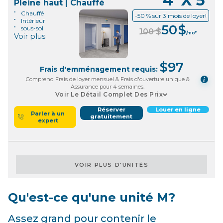
4' X 5'
Pleine haut | Chauffé
Chauffé
-50 % sur 3 mois de loyer!
Intérieur
50
$
sous-sol
100
$
/mo*
Voir plus
$
97
Frais d'emménagement requis:
Comprend Frais de loyer mensuel & Frais d'ouverture unique &
i
Assurance pour 4 semaines.
Voir Le Détail Complet Des Prix
Réserver
Louer en ligne
Parler à un
gratuitement
expert
VOIR PLUS D'UNITÉS
Qu'est-ce qu'une unité M?
Assez grand pour contenir le