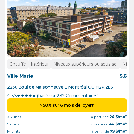
Chauffé
Intérieur
Niveaux supérieurs ou sous-sol
Nivea
Ville Marie
5.6
2250 Boul de Maisonneuve E
Montréal
QC
H2K 2E5
4.7/5
★
★
★
★
½
(basé sur 282 Commentaires)
"-50% sur 6 mois de loyer!"
XS units
à partir de
24
$/mo*
S units
à partir de
44
$/mo*
M units
à partir de
79
$/mo*