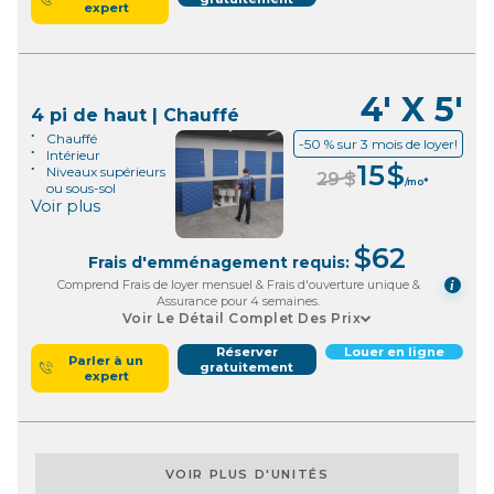
expert
4' X 5'
4 pi de haut | Chauffé
Chauffé
-50 % sur 3 mois de loyer!
Intérieur
15
$
Niveaux supérieurs
29
$
/mo*
ou sous-sol
Voir plus
$
62
Frais d'emménagement requis:
Comprend Frais de loyer mensuel & Frais d'ouverture unique &
i
Assurance pour 4 semaines.
Voir Le Détail Complet Des Prix
Réserver
Louer en ligne
Parler à un
gratuitement
expert
VOIR PLUS D'UNITÉS