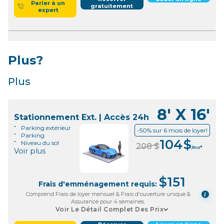
Parler à un
gratuitement
expert
Plus?
Plus
8' X 16'
Stationnement Ext. | Accès 24h
Parking extérieur
-50% sur 6 mois de loyer!
Parking
104
$
Niveau du sol
208
$
/mo*
Voir plus
$
151
Frais d'emménagement requis:
Comprend Frais de loyer mensuel & Frais d'ouverture unique &
i
Assurance pour 4 semaines.
Voir Le Détail Complet Des Prix