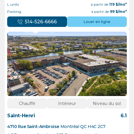
L units
à partir de
119
$/mo*
Parking
à partir de
99
$/mo*
514-526-6666
Louer en ligne
Chauffé
Intérieur
Niveau du sol
Saint-Henri
6.1
4710 Rue Saint-Ambroise
Montréal
QC
H4C 2C7