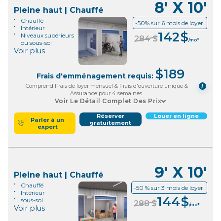
8' X 10'
Pleine haut | Chauffé
Chauffé
-50% sur 6 mois de loyer!
Intérieur
142
$
Niveaux supérieurs
284
$
/mo*
ou sous-sol
Voir plus
$
189
Frais d'emménagement requis:
Comprend Frais de loyer mensuel & Frais d'ouverture unique &
i
Assurance pour 4 semaines.
Voir Le Détail Complet Des Prix
Réserver
Louer en ligne
Parler à un
gratuitement
expert
9' X 10'
Pleine haut | Chauffé
Chauffé
-50 % sur 3 mois de loyer!
Intérieur
144
$
sous-sol
288
$
/mo*
Voir plus