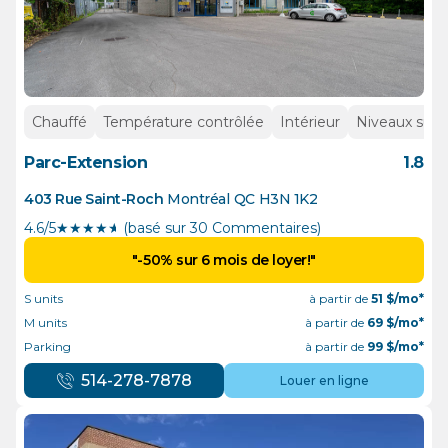
Chauffé
Température contrôlée
Intérieur
Niveaux supé
Parc-Extension
1.8
403 Rue Saint-Roch
Montréal
QC
H3N 1K2
4.6/5
★
★
★
★
½
(basé sur 30 Commentaires)
"-50% sur 6 mois de loyer!"
S units
à partir de
51
$/mo*
M units
à partir de
69
$/mo*
Parking
à partir de
99
$/mo*
514-278-7878
Louer en ligne