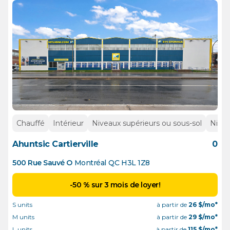
Chauffé
Intérieur
Niveaux supérieurs ou sous-sol
Nivea
Ahuntsic Cartierville
0
500 Rue Sauvé O
Montréal
QC
H3L 1Z8
-50 % sur 3 mois de loyer!
S units
à partir de
26
$/mo*
M units
à partir de
29
$/mo*
L units
à partir de
115
$/mo*