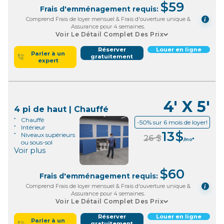
$
59
Frais d'emménagement requis:
Comprend Frais de loyer mensuel & Frais d'ouverture unique &
i
Assurance pour 4 semaines.
Voir Le Détail Complet Des Prix
Réserver
Louer en ligne
Parler à un
gratuitement
expert
4' X 5'
4 pi de haut | Chauffé
Chauffé
-50% sur 6 mois de loyer!
Intérieur
13
$
Niveaux supérieurs
26
$
/mo*
ou sous-sol
Voir plus
$
60
Frais d'emménagement requis:
Comprend Frais de loyer mensuel & Frais d'ouverture unique &
i
Assurance pour 4 semaines.
Voir Le Détail Complet Des Prix
Réserver
Louer en ligne
Parler à un
gratuitement