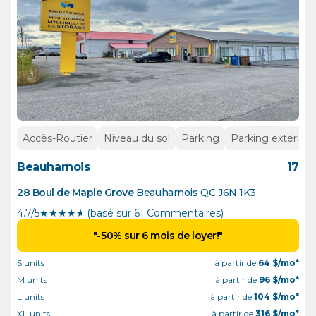
Accès-Routier
Niveau du sol
Parking
Parking extérieur
Beauharnois
17
28 Boul de Maple Grove
Beauharnois
QC
J6N 1K3
4.7/5
★
★
★
★
½
(basé sur 61 Commentaires)
"-50% sur 6 mois de loyer!"
S units
à partir de
64
$/mo*
M units
à partir de
96
$/mo*
L units
à partir de
104
$/mo*
XL units
à partir de
316
$/mo*