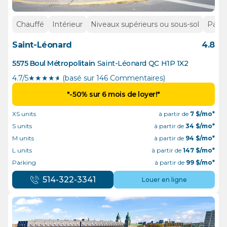
Chauffé
Intérieur
Niveaux supérieurs ou sous-sol
Parki
Saint-Léonard
4.8
5575 Boul Métropolitain
Saint-Léonard
QC
H1P 1X2
4.7/5
★
★
★
★
½
(basé sur 146 Commentaires)
"-50% sur 6 mois de loyer!"
XS units
à partir de
7
$/mo*
S units
à partir de
34
$/mo*
M units
à partir de
94
$/mo*
L units
à partir de
147
$/mo*
Parking
à partir de
99
$/mo*
514-322-3341
Louer en ligne