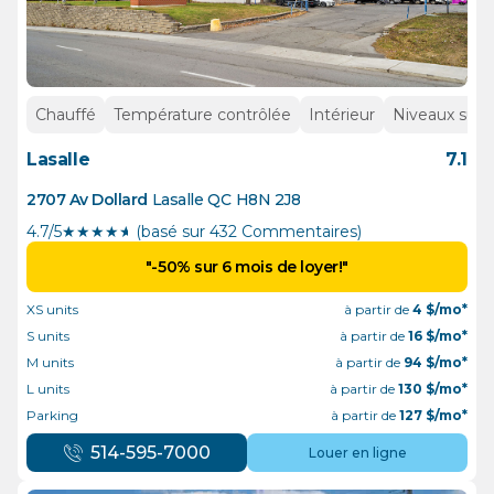
Chauffé
Température contrôlée
Intérieur
Niveaux supé
Lasalle
7.1
2707 Av Dollard
Lasalle
QC
H8N 2J8
4.7/5
★
★
★
★
½
(basé sur 432 Commentaires)
"-50% sur 6 mois de loyer!"
XS units
à partir de
4
$/mo*
S units
à partir de
16
$/mo*
M units
à partir de
94
$/mo*
L units
à partir de
130
$/mo*
Parking
à partir de
127
$/mo*
514-595-7000
Louer en ligne