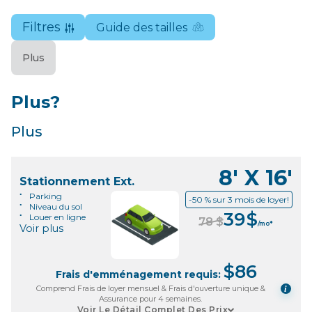
Note de 4,9 étoiles
Filtres
Guide des tailles
Plus
Plus?
Plus
8' X 16'
Stationnement Ext.
Parking
-50 % sur 3 mois de loyer!
Niveau du sol
39
$
Louer en ligne
78
$
/mo*
Voir plus
$
86
Frais d'emménagement requis:
Comprend Frais de loyer mensuel & Frais d'ouverture unique &
i
Assurance pour 4 semaines.
Voir Le Détail Complet Des Prix