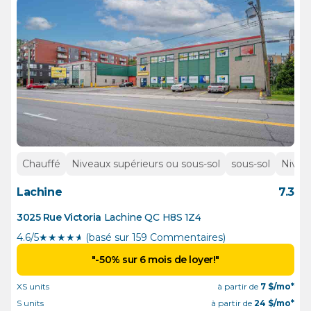
Chauffé
Niveaux supérieurs ou sous-sol
sous-sol
Nivea
Lachine
7.3
3025 Rue Victoria
Lachine
QC
H8S 1Z4
4.6/5
★
★
★
★
½
(basé sur 159 Commentaires)
"-50% sur 6 mois de loyer!"
XS units
à partir de
7
$/mo*
S units
à partir de
24
$/mo*