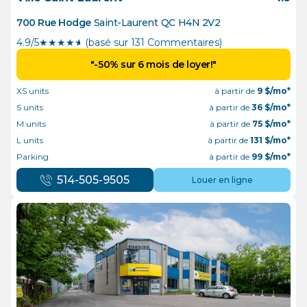
700 Rue Hodge
Saint-Laurent
QC
H4N 2V2
4.9/5
★
★
★
★
½
(basé sur 131 Commentaires)
"-50% sur 6 mois de loyer!"
XS units
à partir de
9
$/mo*
S units
à partir de
36
$/mo*
M units
à partir de
75
$/mo*
L units
à partir de
131
$/mo*
Parking
à partir de
99
$/mo*
514-505-9505
Louer en ligne