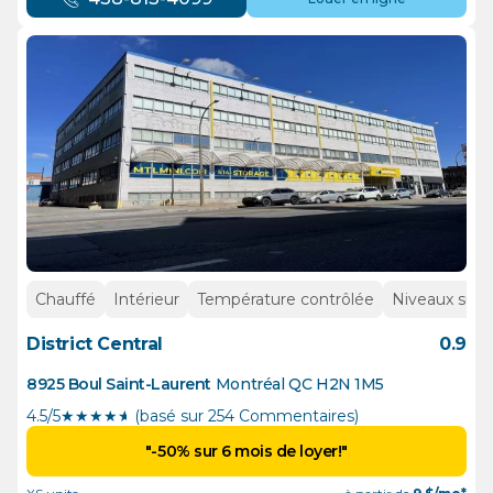
Chauffé
Intérieur
Température contrôlée
Niveaux supé
District Central
0.9
8925 Boul Saint-Laurent
Montréal
QC
H2N 1M5
4.5/5
★
★
★
★
½
(basé sur 254 Commentaires)
"-50% sur 6 mois de loyer!"