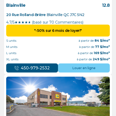
Blainville
12.8
20 Rue Rolland-Brière
Blainville
QC
J7C 5N2
4.7/5
★
★
★
★
½
(basé sur 70 Commentaires)
"-50% sur 6 mois de loyer!"
S units
à partir de
84
$/mo*
M units
à partir de
77
$/mo*
L units
à partir de
169
$/mo*
XL units
à partir de
249
$/mo*
450-979-2532
Louer en ligne