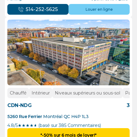
514-252-5625
Louer en ligne
Chauffé
Intérieur
Niveaux supérieurs ou sous-sol
Parki
CDN-NDG
3
5260 Rue Ferrier
Montréal
QC
H4P 1L3
4.8/5
★
★
★
★
½
(basé sur 385 Commentaires)
"-50% sur 6 mois de loyer!"