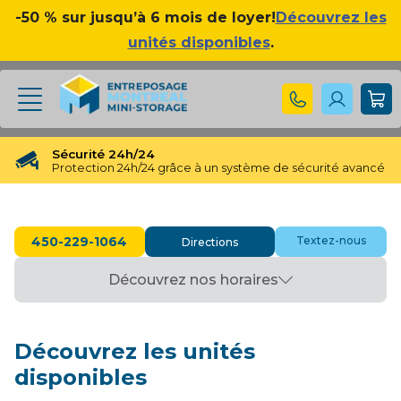
-50 % sur jusqu’à 6 mois de loyer!
Découvrez les
unités disponibles
.
Sécurité 24h/24
Protection 24h/24 grâce à un système de sécurité avancé
❮
❯
Réservation gratuite
Réservation gratuite pendant 48 heures
450-229-1064
Textez-nous
Directions
Transfert gratuit d'unité
Vous avez besoin d'une taille différente ? Pas de souci !
Découvrez nos horaires
Pas d'engagement à long terme
Pas de contrats contraignants, pas d'obligations à long
terme
Disponible jusqu'à 23h00
Découvrez les unités
Nos experts en entreposage vous aideront jusqu'à 23h00
disponibles
Apprécié par nos clients