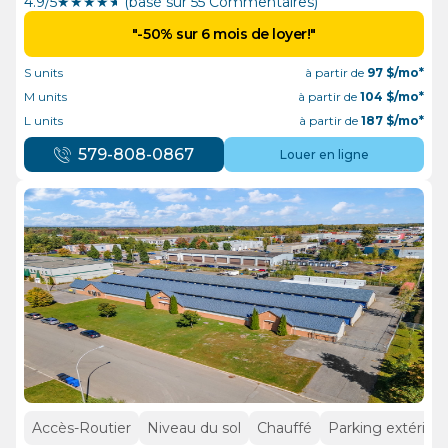
4.9/5
★
★
★
★
½
(basé sur 55 Commentaires)
"-50% sur 6 mois de loyer!"
S units
à partir de
97
$/mo*
M units
à partir de
104
$/mo*
L units
à partir de
187
$/mo*
579-808-0867
Louer en ligne
Accès-Routier
Niveau du sol
Chauffé
Parking extérieur