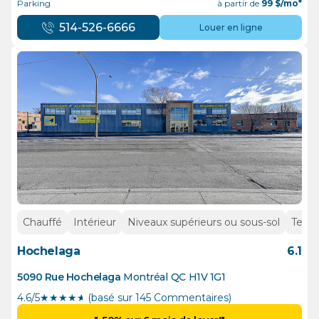
Parking
à partir de
99
$/mo*
514-526-6666
Louer en ligne
Chauffé
Intérieur
Niveaux supérieurs ou sous-sol
Tempé
Hochelaga
6.1
5090 Rue Hochelaga
Montréal
QC
H1V 1G1
4.6/5
★
★
★
★
½
(basé sur 145 Commentaires)