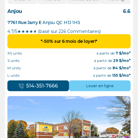
Anjou
6.6
7761 Rue Jarry E
Anjou
QC
H1J 1H3
4.7/5
★
★
★
★
½
(basé sur 226 Commentaires)
"-50% sur 6 mois de loyer!"
XS units
à partir de
7
$/mo*
S units
à partir de
29
$/mo*
M units
à partir de
84
$/mo*
L units
à partir de
155
$/mo*
514-351-7666
Louer en ligne