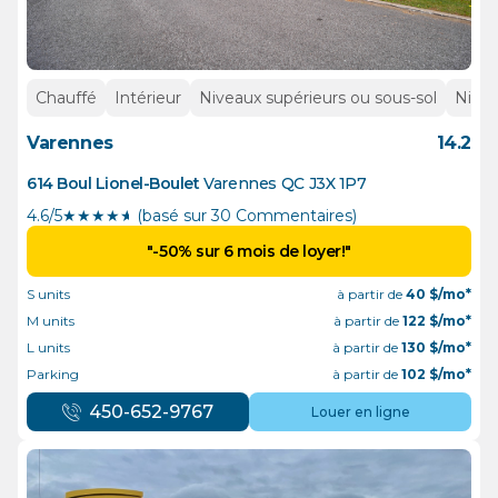
Chauffé
Intérieur
Niveaux supérieurs ou sous-sol
Nivea
Varennes
14.2
614 Boul Lionel-Boulet
Varennes
QC
J3X 1P7
4.6/5
★
★
★
★
½
(basé sur 30 Commentaires)
"-50% sur 6 mois de loyer!"
S units
à partir de
40
$/mo*
M units
à partir de
122
$/mo*
L units
à partir de
130
$/mo*
Parking
à partir de
102
$/mo*
450-652-9767
Louer en ligne