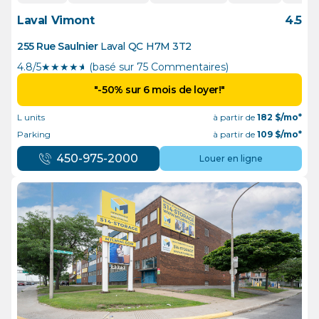
Laval Vimont
4.5
255 Rue Saulnier
Laval
QC
H7M 3T2
4.8/5
★
★
★
★
½
(basé sur 75 Commentaires)
"-50% sur 6 mois de loyer!"
L units
à partir de
182
$/mo*
Parking
à partir de
109
$/mo*
450-975-2000
Louer en ligne