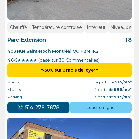
Chauffé
Température contrôlée
Intérieur
Niveaux supé
Parc-Extension
1.8
403 Rue Saint-Roch
Montréal
QC
H3N 1K2
4.6/5
★
★
★
★
½
(basé sur 30 Commentaires)
"-50% sur 6 mois de loyer!"
S units
à partir de
51
$/mo*
M units
à partir de
69
$/mo*
Parking
à partir de
99
$/mo*
514-278-7878
Louer en ligne