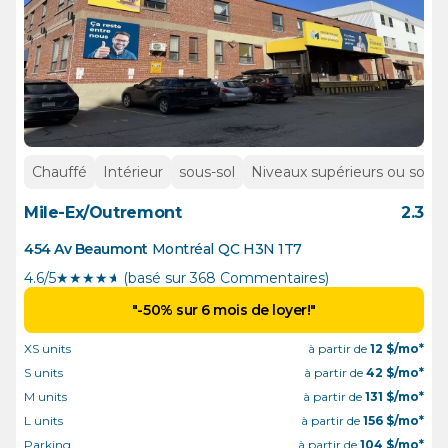
Chauffé
Intérieur
sous-sol
Niveaux supérieurs ou sous-
Mile-Ex/Outremont
2.3
454 Av Beaumont
Montréal
QC
H3N 1T7
4.6/5
★
★
★
★
½
(basé sur 368 Commentaires)
"-50% sur 6 mois de loyer!"
XS units
à partir de
12
$/mo*
S units
à partir de
42
$/mo*
M units
à partir de
131
$/mo*
L units
à partir de
156
$/mo*
Parking
à partir de
104
$/mo*