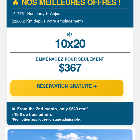
🔥
NOS MEILLEURES OFFRES !
📍
700 Rue Hodge Saint-Laurent
(2278.4 Km depuis votre emplacement)
📦
5x10
EMMÉNAGEZ POUR SEULEMENT
$122
RÉSERVATION GRATUITE ➜
📅
From the 2nd month, only $150 rent*
+18 $ de frais admin.
*Promotion appliquée lorsque admissible.