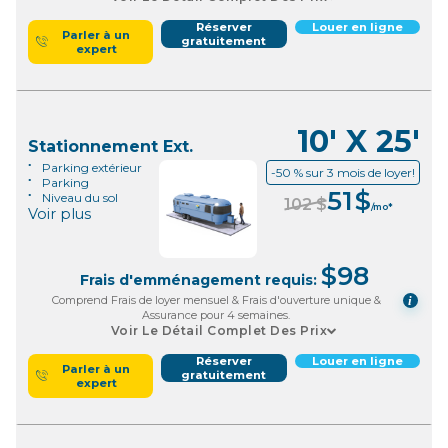
Réserver
Louer en ligne
Parler à un
gratuitement
expert
10' X 25'
Stationnement Ext.
Parking extérieur
-50 % sur 3 mois de loyer!
Parking
51
$
Niveau du sol
102
$
/mo*
Voir plus
$
98
Frais d'emménagement requis:
Comprend Frais de loyer mensuel & Frais d'ouverture unique &
i
Assurance pour 4 semaines.
Voir Le Détail Complet Des Prix
Réserver
Louer en ligne
Parler à un
gratuitement
expert