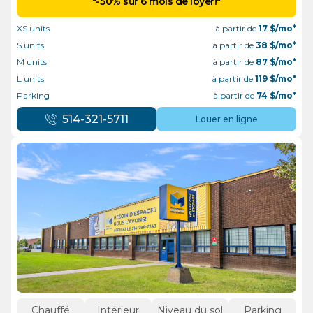
"-50% sur 6 mois de loyer!"
XS units
à partir de
17
$/mo*
S units
à partir de
38
$/mo*
M units
à partir de
87
$/mo*
L units
à partir de
119
$/mo*
Parking
à partir de
74
$/mo*
514-321-5711
Louer en ligne
Chauffé
Intérieur
Niveau du sol
Parking