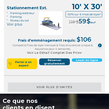
10' X 30'
Stationnement Ext.
Parking extérieur
-50% sur 6 mois de loyer!
Parking
59
$
Niveau du sol
118
$
/mo*
Voir plus
$
106
Frais d'emménagement requis:
Comprend Frais de loyer mensuel & Frais d'ouverture unique &
i
Assurance pour 4 semaines.
Voir Le Détail Complet Des Prix
Réserver
Louer en ligne
Parler à un
gratuitement
expert
VOIR PLUS D'UNITÉS
Ce que nos
clients en disent