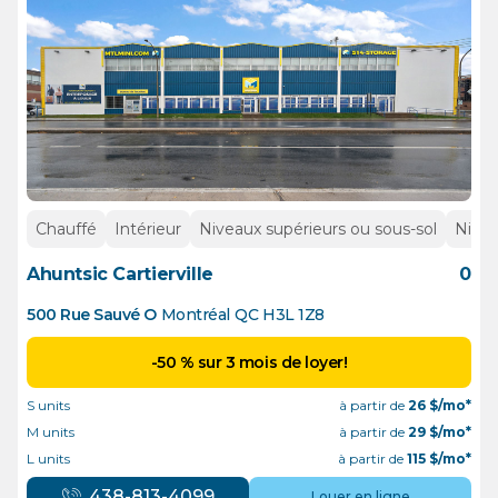
Chauffé
Intérieur
Niveaux supérieurs ou sous-sol
Nivea
Ahuntsic Cartierville
0
500 Rue Sauvé O
Montréal
QC
H3L 1Z8
-50 % sur 3 mois de loyer!
S units
à partir de
26
$/mo*
M units
à partir de
29
$/mo*
L units
à partir de
115
$/mo*
438-813-4099
Louer en ligne