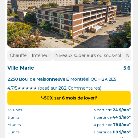
Chauffé
Intérieur
Niveaux supérieurs ou sous-sol
Nivea
Ville Marie
5.6
2250 Boul de Maisonneuve E
Montréal
QC
H2K 2E5
4.7/5
★
★
★
★
½
(basé sur 282 Commentaires)
"-50% sur 6 mois de loyer!"
XS units
à partir de
24
$/mo*
S units
à partir de
44
$/mo*
M units
à partir de
79
$/mo*
L units
à partir de
119
$/mo*