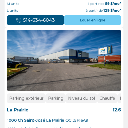
M units
à partir de
59
$/mo*
L units
à partir de
129
$/mo*
514-634-6043
Louer en ligne
Parking extérieur
Parking
Niveau du sol
Chauffé
Inté
La Prairie
12.6
1000 Ch Saint-José
La Prairie
QC
J5R 6A9