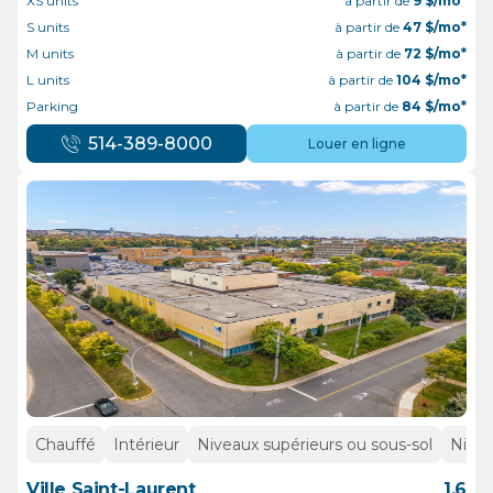
XS units
à partir de
9
$/mo*
S units
à partir de
47
$/mo*
M units
à partir de
72
$/mo*
L units
à partir de
104
$/mo*
Parking
à partir de
84
$/mo*
514-389-8000
Louer en ligne
Chauffé
Intérieur
Niveaux supérieurs ou sous-sol
Nivea
Ville Saint-Laurent
1.6