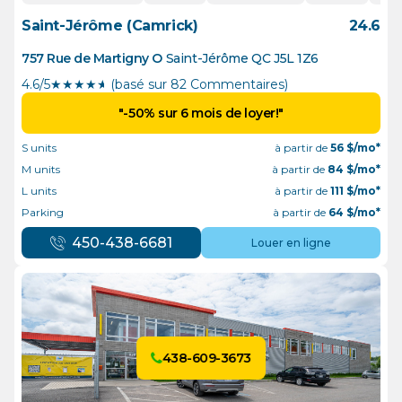
Saint-Jérôme (Camrick)
24.6
757 Rue de Martigny O
Saint-Jérôme
QC
J5L 1Z6
4.6/5
★
★
★
★
½
(basé sur 82 Commentaires)
"-50% sur 6 mois de loyer!"
S units
à partir de
56
$/mo*
M units
à partir de
84
$/mo*
L units
à partir de
111
$/mo*
Parking
à partir de
64
$/mo*
450-438-6681
Louer en ligne
438-609-3673