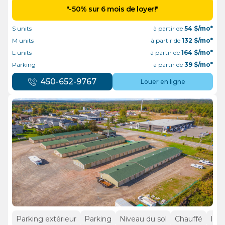
"-50% sur 6 mois de loyer!"
S units
à partir de
54
$/mo*
M units
à partir de
132
$/mo*
L units
à partir de
164
$/mo*
Parking
à partir de
39
$/mo*
450-652-9767
Louer en ligne
Parking extérieur
Parking
Niveau du sol
Chauffé
Inté