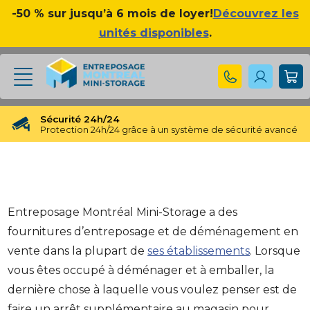
-50 % sur jusqu’à 6 mois de loyer!
Découvrez les
unités disponibles
.
Sécurité 24h/24
Protection 24h/24 grâce à un système de sécurité avancé
Réservation gratuite
Réservation gratuite pendant 48 heures
Transfert gratuit d'unité
Vous avez besoin d'une taille différente ? Pas de souci !
Entreposage Montréal Mini-Storage a des
Pas d'engagement à long terme
fournitures d’entreposage et de déménagement en
Pas de contrats contraignants, pas d'obligations à long
terme
vente dans la plupart de
ses établissements
. Lorsque
Disponible jusqu'à 23h00
vous êtes occupé à déménager et à emballer, la
Nos experts en entreposage vous aideront jusqu'à 23h00
dernière chose à laquelle vous voulez penser est de
Apprécié par nos clients
faire un arrêt supplémentaire au magasin pour