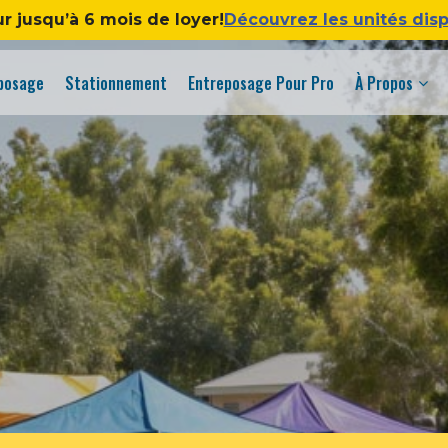
ur jusqu’à 6 mois de loyer!
Découvrez les unités dis
eposage
Stationnement
Entreposage Pour Pro
À Propos