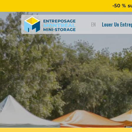
-50 % s
EN
Louer Un Entr