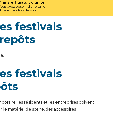
Transfert gratuit d'unité
Vous avez besoin d'une taille
différente ? Pas de souci !
s festivals
trepôts
e.
s festivals
pôts
poraire, les résidents et les entreprises doivent
 le matériel de scène, des accessoires