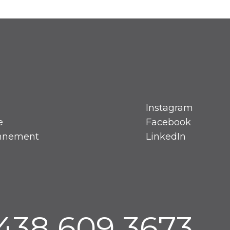
Instagram
e
Facebook
onnement
LinkedIn
 438 609 3673