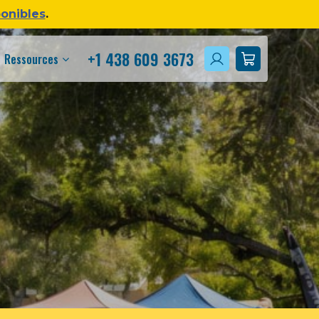
ponibles
.
+1 438 609 3673
Ressources