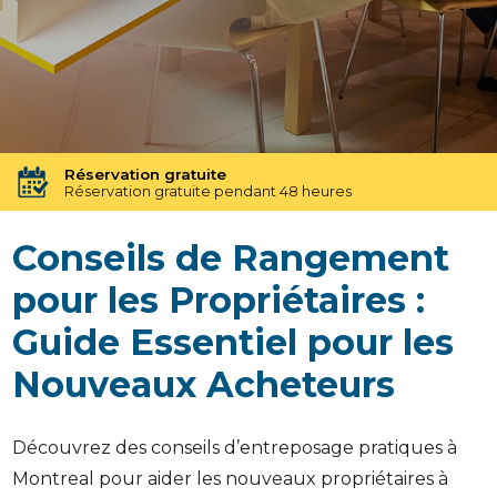
Sécurité 24h/24
Protection 24h/24 grâce à un système de sécurité avancé
Réservation gratuite
Réservation gratuite pendant 48 heures
Transfert gratuit d'unité
Conseils de Rangement
Vous avez besoin d'une taille différente ? Pas de souci !
Pas d'engagement à long terme
pour les Propriétaires :
Pas de contrats contraignants, pas d'obligations à long
terme
Guide Essentiel pour les
Disponible jusqu'à 23h00
Nos experts en entreposage vous aideront jusqu'à 23h00
Nouveaux Acheteurs
Apprécié par nos clients
Note de 4,9 étoiles
Découvrez des conseils d’entreposage pratiques à
Montreal pour aider les nouveaux propriétaires à