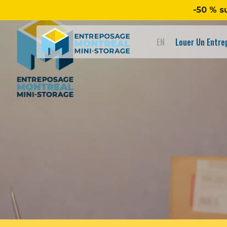
-50 % s
EN
Louer Un Entr