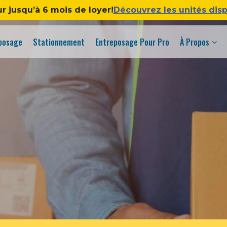
ur jusqu’à 6 mois de loyer!
Découvrez les unités dis
eposage
Stationnement
Entreposage Pour Pro
À Propos