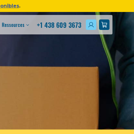
ponibles
.
+1 438 609 3673
Ressources