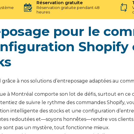
Réservation gratuite
système
Réservation gratuite pendant 48
heures
reposage pour le co
nfiguration Shopify 
ks
al grâce à nos solutions d’entreposage adaptées au comm
 à Montréal comporte son lot de défis, surtout en ce q
s tentiez de suivre le rythme des commandes Shopify, vo
tion intelligente des stocks et une configuration d’ent
ntes redoutées et—soyons honnêtes—rendre vos clients bi
ne sont pas un mystère, tout fonctionne mieux.