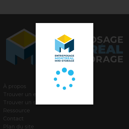
Note de 4,9 étoiles
À propos
Trouver un espace
Trouver un stationnement
Ressource
Contact
Plan du site