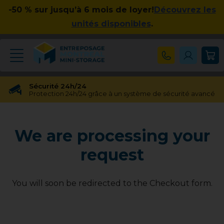
-50 % sur jusqu’à 6 mois de loyer!
Découvrez les
unités disponibles
.
Sécurité 24h/24
Protection 24h/24 grâce à un système de sécurité avancé
Réservation gratuite
Réservation gratuite pendant 48 heures
We are processing your
Transfert gratuit d'unité
Vous avez besoin d'une taille différente ? Pas de souci !
request
Pas d'engagement à long terme
Pas de contrats contraignants, pas d'obligations à long
terme
You will soon be redirected to the Checkout form.
Disponible jusqu'à 23h00
Nos experts en entreposage vous aideront jusqu'à 23h00
Apprécié par nos clients