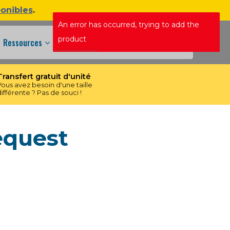
ponibles
.
An error has occurred, trying to add the
+1 438 609 3673
product
Ressources
Transfert gratuit d'unité
Vous avez besoin d'une taille
différente ? Pas de souci !
equest