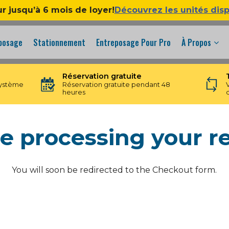
ur jusqu’à 6 mois de loyer!
Découvrez les unités dis
eposage
Stationnement
Entreposage Pour Pro
À Propos
Réservation gratuite
système
Réservation gratuite pendant 48
heures
e processing your r
You will soon be redirected to the Checkout form.