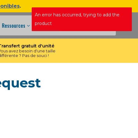
ponibles
.
An error has occurred, trying to add the
+1 438 609 3673
product
Ressources
Transfert gratuit d'unité
Vous avez besoin d'une taille
différente ? Pas de souci !
equest