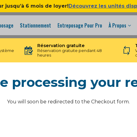
ur jusqu’à 6 mois de loyer!
Découvrez les unités dis
eposage
Stationnement
Entreposage Pour Pro
À Propos
Réservation gratuite
système
Réservation gratuite pendant 48
heures
e processing your r
You will soon be redirected to the Checkout form.