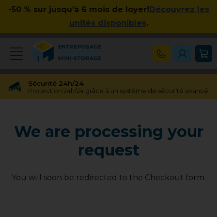
-50 % sur jusqu’à 6 mois de loyer!
Découvrez les
unités disponibles
.
Sécurité 24h/24
Protection 24h/24 grâce à un système de sécurité avancé
Réservation gratuite
Réservation gratuite pendant 48 heures
We are processing your
Transfert gratuit d'unité
Vous avez besoin d'une taille différente ? Pas de souci !
request
Pas d'engagement à long terme
Pas de contrats contraignants, pas d'obligations à long
terme
You will soon be redirected to the Checkout form.
Disponible jusqu'à 23h00
Nos experts en entreposage vous aideront jusqu'à 23h00
Apprécié par nos clients