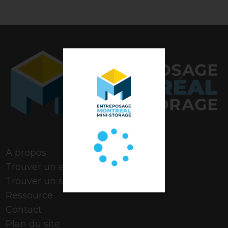
Note de 4,9 étoiles
À propos
Trouver un espace
Trouver un stationnement
Ressource
Contact
Plan du site