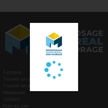
Note de 4,9 étoiles
À propos
Trouver un espace
Trouver un stationnement
Ressource
Contact
Plan du site