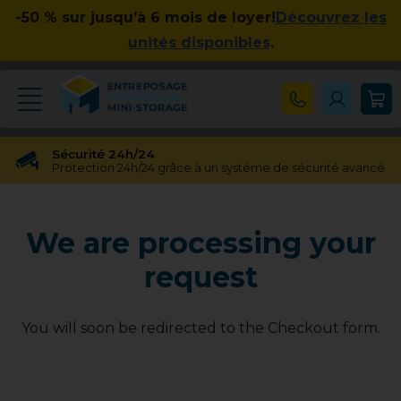
-50 % sur jusqu’à 6 mois de loyer!
Découvrez les
unités disponibles
.
Sécurité 24h/24
Protection 24h/24 grâce à un système de sécurité avancé
Réservation gratuite
Réservation gratuite pendant 48 heures
We are processing your
Transfert gratuit d'unité
Vous avez besoin d'une taille différente ? Pas de souci !
request
Pas d'engagement à long terme
Pas de contrats contraignants, pas d'obligations à long
terme
You will soon be redirected to the Checkout form.
Disponible jusqu'à 23h00
Nos experts en entreposage vous aideront jusqu'à 23h00
Apprécié par nos clients