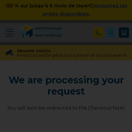
-50 % sur jusqu’à 6 mois de loyer!
Découvrez les
unités disponibles
.
Sécurité 24h/24
Protection 24h/24 grâce à un système de sécurité avancé
Réservation gratuite
Réservation gratuite pendant 48 heures
We are processing your
Transfert gratuit d'unité
Vous avez besoin d'une taille différente ? Pas de souci !
request
Pas d'engagement à long terme
Pas de contrats contraignants, pas d'obligations à long
terme
You will soon be redirected to the Checkout form.
Disponible jusqu'à 23h00
Nos experts en entreposage vous aideront jusqu'à 23h00
Apprécié par nos clients