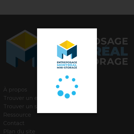
Note de 4,9 étoiles
À propos
Trouver un espace
Trouver un stationnement
Ressource
Contact
Plan du site