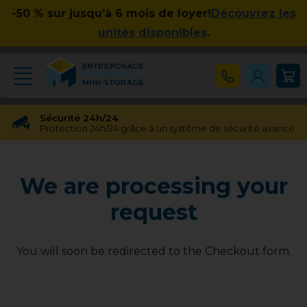
-50 % sur jusqu’à 6 mois de loyer!
Découvrez les
unités disponibles
.
Sécurité 24h/24
Protection 24h/24 grâce à un système de sécurité avancé
Réservation gratuite
Réservation gratuite pendant 48 heures
We are processing your
Transfert gratuit d'unité
Vous avez besoin d'une taille différente ? Pas de souci !
request
Pas d'engagement à long terme
Pas de contrats contraignants, pas d'obligations à long
terme
You will soon be redirected to the Checkout form.
Disponible jusqu'à 23h00
Nos experts en entreposage vous aideront jusqu'à 23h00
Apprécié par nos clients