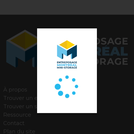
Note de 4,9 étoiles
À propos
Trouver un espace
Trouver un stationnement
Ressource
Contact
Plan du site