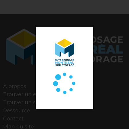
Note de 4,9 étoiles
À propos
Trouver un espace
Trouver un stationnement
Ressource
Contact
Plan du site