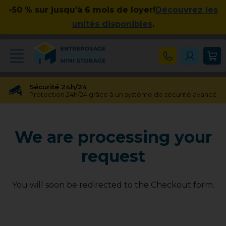
-50 % sur jusqu’à 6 mois de loyer!
Découvrez les
unités disponibles
.
Sécurité 24h/24
Protection 24h/24 grâce à un système de sécurité avancé
Réservation gratuite
Réservation gratuite pendant 48 heures
We are processing your
Transfert gratuit d'unité
Vous avez besoin d'une taille différente ? Pas de souci !
request
Pas d'engagement à long terme
Pas de contrats contraignants, pas d'obligations à long
terme
You will soon be redirected to the Checkout form.
Disponible jusqu'à 23h00
Nos experts en entreposage vous aideront jusqu'à 23h00
Apprécié par nos clients