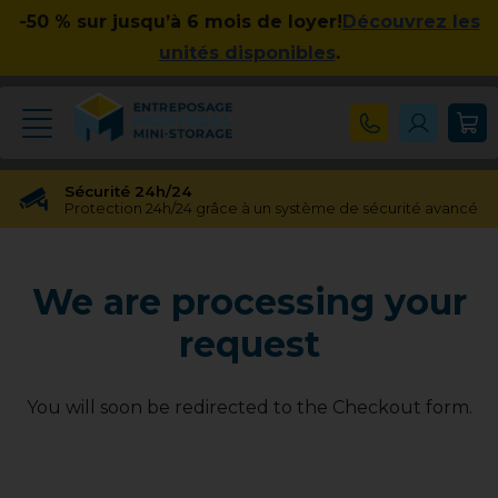
-50 % sur jusqu’à 6 mois de loyer!
Découvrez les
unités disponibles
.
Sécurité 24h/24
Protection 24h/24 grâce à un système de sécurité avancé
Réservation gratuite
Réservation gratuite pendant 48 heures
We are processing your
Transfert gratuit d'unité
Vous avez besoin d'une taille différente ? Pas de souci !
request
Pas d'engagement à long terme
Pas de contrats contraignants, pas d'obligations à long
terme
You will soon be redirected to the Checkout form.
Disponible jusqu'à 23h00
Nos experts en entreposage vous aideront jusqu'à 23h00
Apprécié par nos clients