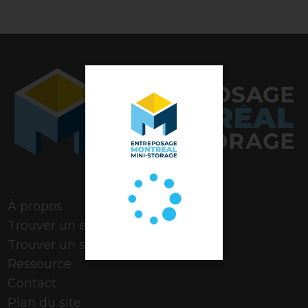
Note de 4,9 étoiles
À propos
Trouver un espace
Trouver un stationnement
Ressource
Contact
Plan du site