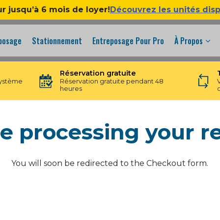
ur jusqu’à 6 mois de loyer!
Découvrez les unités dis
eposage
Stationnement
Entreposage Pour Pro
À Propos
Réservation gratuite
système
Réservation gratuite pendant 48
heures
e processing your r
You will soon be redirected to the Checkout form.