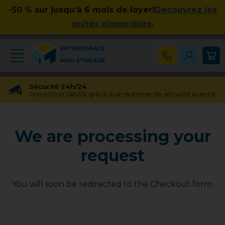
-50 % sur jusqu’à 6 mois de loyer!
Découvrez les
unités disponibles
.
Sécurité 24h/24
Protection 24h/24 grâce à un système de sécurité avancé
Réservation gratuite
Réservation gratuite pendant 48 heures
We are processing your
Transfert gratuit d'unité
Vous avez besoin d'une taille différente ? Pas de souci !
request
Pas d'engagement à long terme
Pas de contrats contraignants, pas d'obligations à long
terme
You will soon be redirected to the Checkout form.
Disponible jusqu'à 23h00
Nos experts en entreposage vous aideront jusqu'à 23h00
Apprécié par nos clients