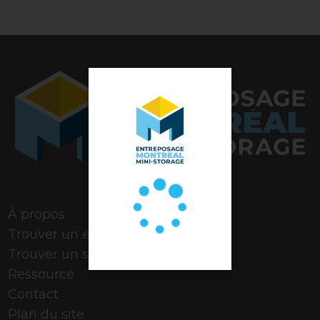
Note de 4,9 étoiles
À propos
Trouver un espace
Trouver un stationnement
Ressource
Contact
Plan du site