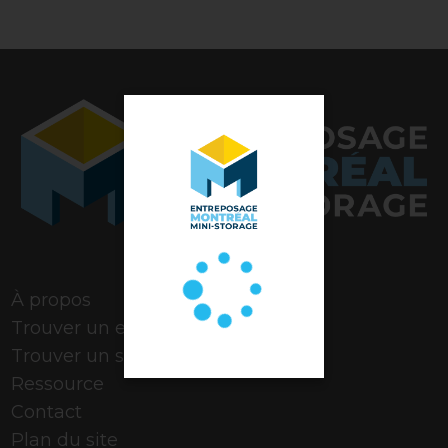
Note de 4,9 étoiles
À propos
Trouver un espace
Trouver un stationnement
Ressource
Contact
Plan du site