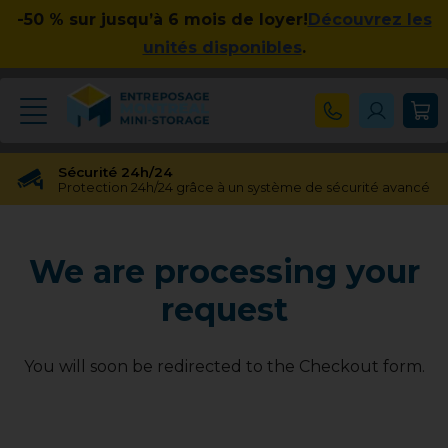
-50 % sur jusqu’à 6 mois de loyer!
Découvrez les
unités disponibles
.
Sécurité 24h/24
Protection 24h/24 grâce à un système de sécurité avancé
Réservation gratuite
Réservation gratuite pendant 48 heures
We are processing your
Transfert gratuit d'unité
Vous avez besoin d'une taille différente ? Pas de souci !
request
Pas d'engagement à long terme
Pas de contrats contraignants, pas d'obligations à long
terme
You will soon be redirected to the Checkout form.
Disponible jusqu'à 23h00
Nos experts en entreposage vous aideront jusqu'à 23h00
Apprécié par nos clients