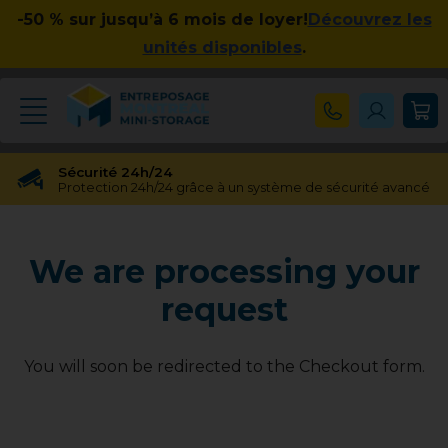
-50 % sur jusqu’à 6 mois de loyer!
Découvrez les
unités disponibles
.
Sécurité 24h/24
Protection 24h/24 grâce à un système de sécurité avancé
Réservation gratuite
Réservation gratuite pendant 48 heures
We are processing your
Transfert gratuit d'unité
Vous avez besoin d'une taille différente ? Pas de souci !
request
Pas d'engagement à long terme
Pas de contrats contraignants, pas d'obligations à long
terme
You will soon be redirected to the Checkout form.
Disponible jusqu'à 23h00
Nos experts en entreposage vous aideront jusqu'à 23h00
Apprécié par nos clients