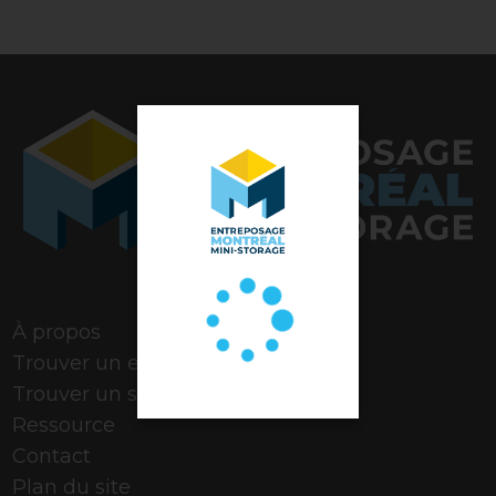
Note de 4,9 étoiles
À propos
Trouver un espace
Trouver un stationnement
Ressource
Contact
Plan du site