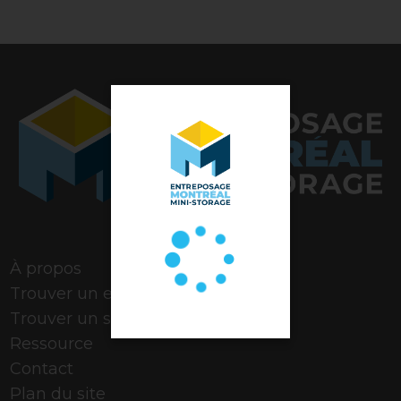
Note de 4,9 étoiles
À propos
Trouver un espace
Trouver un stationnement
Ressource
Contact
Plan du site