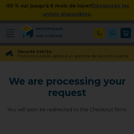
-50 % sur jusqu’à 6 mois de loyer!
Découvrez les
unités disponibles
.
Sécurité 24h/24
Protection 24h/24 grâce à un système de sécurité avancé
Réservation gratuite
Réservation gratuite pendant 48 heures
We are processing your
Transfert gratuit d'unité
Vous avez besoin d'une taille différente ? Pas de souci !
request
Pas d'engagement à long terme
Pas de contrats contraignants, pas d'obligations à long
terme
You will soon be redirected to the Checkout form.
Disponible jusqu'à 23h00
Nos experts en entreposage vous aideront jusqu'à 23h00
Apprécié par nos clients