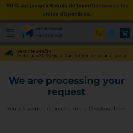
-50 % sur jusqu’à 6 mois de loyer!
Découvrez les
unités disponibles
.
Sécurité 24h/24
Protection 24h/24 grâce à un système de sécurité avancé
Réservation gratuite
Réservation gratuite pendant 48 heures
We are processing your
Transfert gratuit d'unité
Vous avez besoin d'une taille différente ? Pas de souci !
request
Pas d'engagement à long terme
Pas de contrats contraignants, pas d'obligations à long
terme
You will soon be redirected to the Checkout form.
Disponible jusqu'à 23h00
Nos experts en entreposage vous aideront jusqu'à 23h00
Apprécié par nos clients