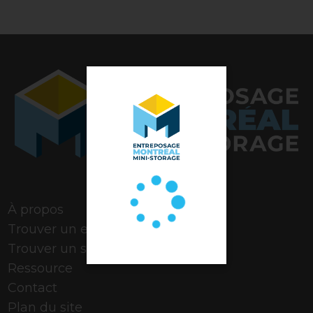
Note de 4,9 étoiles
À propos
Trouver un espace
Trouver un stationnement
Ressource
Contact
Plan du site