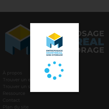
Note de 4,9 étoiles
À propos
Trouver un espace
Trouver un stationnement
Ressource
Contact
Plan du site