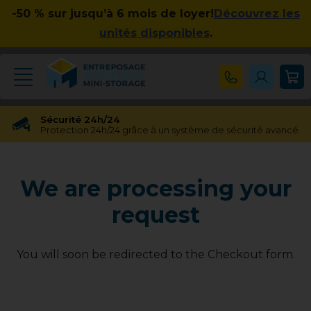
-50 % sur jusqu’à 6 mois de loyer!
Découvrez les
unités disponibles
.
Sécurité 24h/24
Protection 24h/24 grâce à un système de sécurité avancé
Réservation gratuite
Réservation gratuite pendant 48 heures
We are processing your
Transfert gratuit d'unité
Vous avez besoin d'une taille différente ? Pas de souci !
request
Pas d'engagement à long terme
Pas de contrats contraignants, pas d'obligations à long
terme
You will soon be redirected to the Checkout form.
Disponible jusqu'à 23h00
Nos experts en entreposage vous aideront jusqu'à 23h00
Apprécié par nos clients