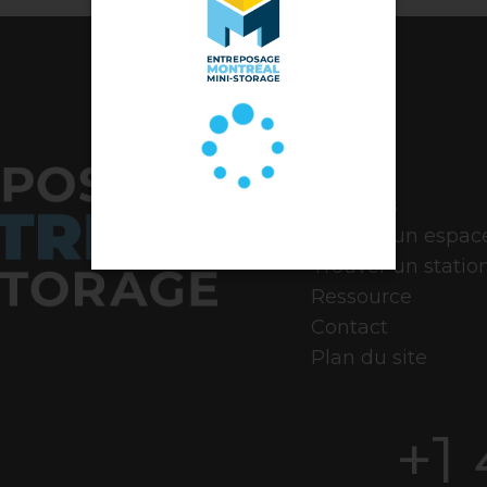
À propos
Trouver un espac
Trouver un stati
Ressource
Contact
Plan du site
+1