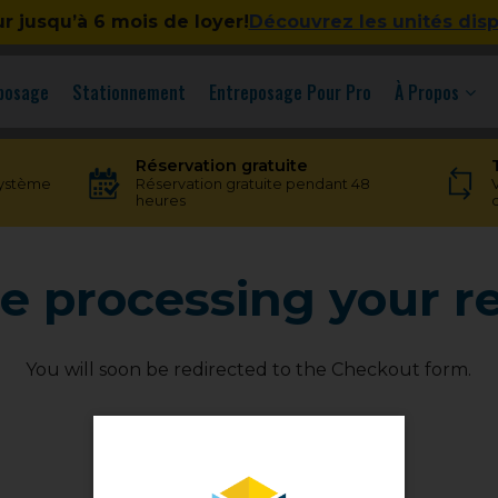
ur jusqu’à 6 mois de loyer!
Découvrez les unités dis
eposage
Stationnement
Entreposage Pour Pro
À Propos
Réservation gratuite
système
Réservation gratuite pendant 48
heures
e processing your r
You will soon be redirected to the Checkout form.