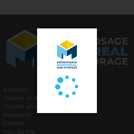
Note de 4,9 étoiles
À propos
Trouver un espace
Trouver un stationnement
Ressource
Contact
Plan du site