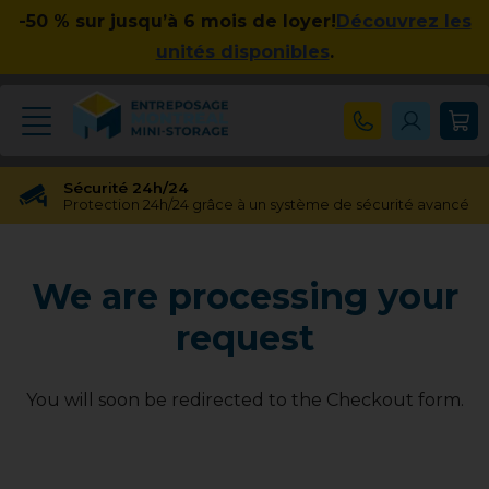
-50 % sur jusqu’à 6 mois de loyer!
Découvrez les
unités disponibles
.
Sécurité 24h/24
Protection 24h/24 grâce à un système de sécurité avancé
Réservation gratuite
Réservation gratuite pendant 48 heures
We are processing your
Transfert gratuit d'unité
Vous avez besoin d'une taille différente ? Pas de souci !
request
Pas d'engagement à long terme
Pas de contrats contraignants, pas d'obligations à long
terme
You will soon be redirected to the Checkout form.
Disponible jusqu'à 23h00
Nos experts en entreposage vous aideront jusqu'à 23h00
Apprécié par nos clients