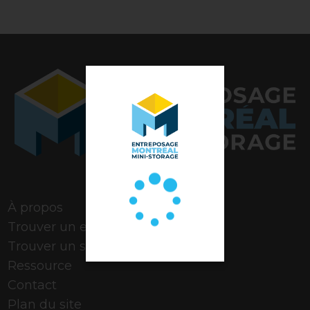
Note de 4,9 étoiles
À propos
Trouver un espace
Trouver un stationnement
Ressource
Contact
Plan du site