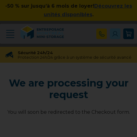
-50 % sur jusqu’à 6 mois de loyer!
Découvrez les
unités disponibles
.
Sécurité 24h/24
Protection 24h/24 grâce à un système de sécurité avancé
Réservation gratuite
Réservation gratuite pendant 48 heures
We are processing your
Transfert gratuit d'unité
Vous avez besoin d'une taille différente ? Pas de souci !
request
Pas d'engagement à long terme
Pas de contrats contraignants, pas d'obligations à long
terme
You will soon be redirected to the Checkout form.
Disponible jusqu'à 23h00
Nos experts en entreposage vous aideront jusqu'à 23h00
Apprécié par nos clients