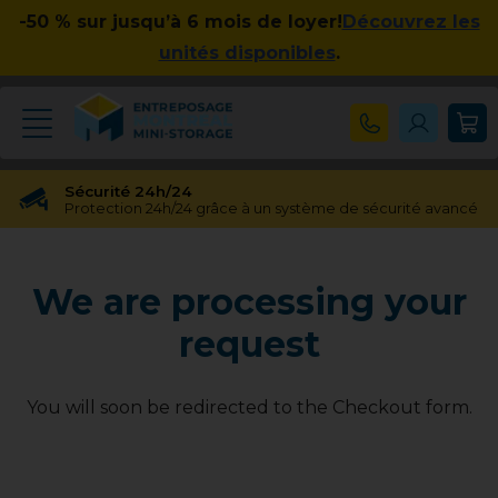
-50 % sur jusqu’à 6 mois de loyer!
Découvrez les
unités disponibles
.
Sécurité 24h/24
Protection 24h/24 grâce à un système de sécurité avancé
Réservation gratuite
Réservation gratuite pendant 48 heures
We are processing your
Transfert gratuit d'unité
Vous avez besoin d'une taille différente ? Pas de souci !
request
Pas d'engagement à long terme
Pas de contrats contraignants, pas d'obligations à long
terme
You will soon be redirected to the Checkout form.
Disponible jusqu'à 23h00
Nos experts en entreposage vous aideront jusqu'à 23h00
Apprécié par nos clients