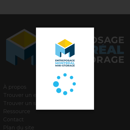
Note de 4,9 étoiles
À propos
Trouver un espace
Trouver un stationnement
Ressource
Contact
Plan du site