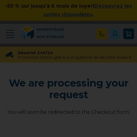
-50 % sur jusqu’à 6 mois de loyer!
Découvrez les
unités disponibles
.
Sécurité 24h/24
Protection 24h/24 grâce à un système de sécurité avancé
Réservation gratuite
Réservation gratuite pendant 48 heures
We are processing your
Transfert gratuit d'unité
Vous avez besoin d'une taille différente ? Pas de souci !
request
Pas d'engagement à long terme
Pas de contrats contraignants, pas d'obligations à long
terme
You will soon be redirected to the Checkout form.
Disponible jusqu'à 23h00
Nos experts en entreposage vous aideront jusqu'à 23h00
Apprécié par nos clients