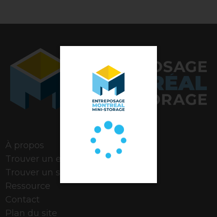
Note de 4,9 étoiles
À propos
Trouver un espace
Trouver un stationnement
Ressource
Contact
Plan du site