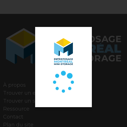
Note de 4,9 étoiles
À propos
Trouver un espace
Trouver un stationnement
Ressource
Contact
Plan du site