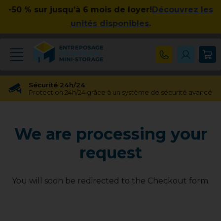
-50 % sur jusqu’à 6 mois de loyer!
Découvrez les
unités disponibles
.
Sécurité 24h/24
Protection 24h/24 grâce à un système de sécurité avancé
Réservation gratuite
Réservation gratuite pendant 48 heures
We are processing your
Transfert gratuit d'unité
Vous avez besoin d'une taille différente ? Pas de souci !
request
Pas d'engagement à long terme
Pas de contrats contraignants, pas d'obligations à long
terme
You will soon be redirected to the Checkout form.
Disponible jusqu'à 23h00
Nos experts en entreposage vous aideront jusqu'à 23h00
Apprécié par nos clients